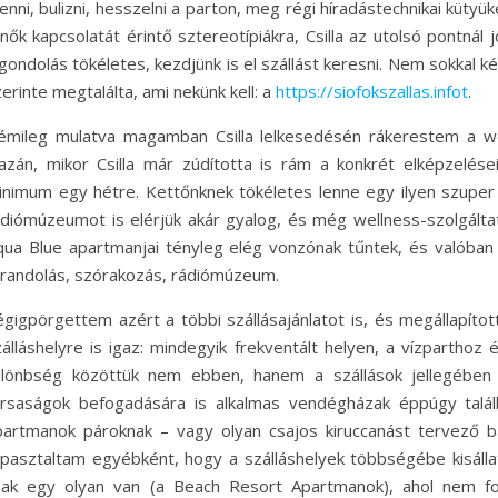
nni, bulizni, hesszelni a parton, meg régi híradástechnikai kütyü
nők kapcsolatát érintő sztereotípiákra, Csilla az utolsó pontnál 
gondolás tökéletes, kezdjünk is el szállást keresni. Nem sokkal ké
erinte megtalálta, ami nekünk kell: a
https://siofokszallas.infot
.
émileg mulatva magamban Csilla lelkesedésén rákerestem a w
gazán, mikor Csilla már zúdította is rám a konkrét elképzelése
inimum egy hétre. Kettőnknek tökéletes lenne egy ilyen szuper
ádiómúzeumot is elérjük akár gyalog, és még wellness-szolgáltat
qua Blue apartmanjai tényleg elég vonzónak tűntek, és valóban
trandolás, szórakozás, rádiómúzeum.
égigpörgettem azért a többi szállásajánlatot is, és megállapít
álláshelyre is igaz: mindegyik frekventált helyen, a vízparthoz 
ülönbség közöttük nem ebben, hanem a szállások jellegében 
ársaságok befogadására is alkalmas vendégházak éppúgy találh
partmanok pároknak – vagy olyan csajos kiruccanást tervező b
apasztaltam egyébként, hogy a szálláshelyek többségébe kisállat 
sak egy olyan van (a Beach Resort Apartmanok), ahol nem fog