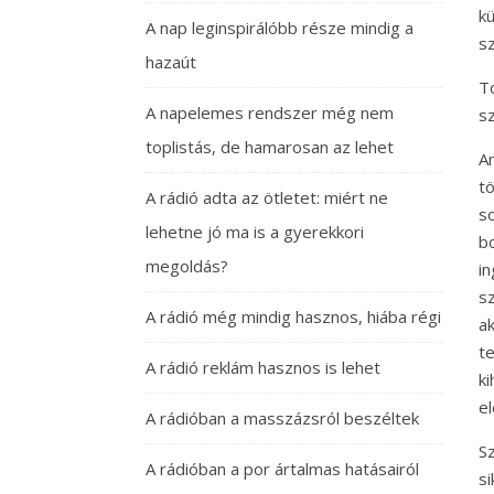
k
A nap leginspirálóbb része mindig a
s
hazaút
T
A napelemes rendszer még nem
sz
toplistás, de hamarosan az lehet
A
t
A rádió adta az ötletet: miért ne
s
lehetne jó ma is a gyerekkori
b
megoldás?
i
s
A rádió még mindig hasznos, hiába régi
a
t
A rádió reklám hasznos is lehet
k
e
A rádióban a masszázsról beszéltek
Sz
A rádióban a por ártalmas hatásairól
s