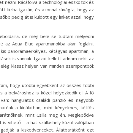
ket nézni. Rácáfolva a technológiai eszközök és
jött lázba igazán, és azonnal rávágta, hogy az
sőbb pedig át is küldött egy linket azzal, hogy
eboldalra, de még bele se tudtam mélyedni
it: az Aqua Blue apartmanokba akar foglalni,
 kis panorámaerkélyes, kétágyas apartman, a
ások is vannak. Igazat kellett adnom neki: az
 elég klassz helyen van minden szempontból:
ottam, hogy utóbbi egyébként az összes többi
és a belvároshoz is közel helyezkedik el. A fő
van: hangulatos családi panzió és nagyobb
atóak a kínálatban, mint kényelmes, kétfős
arátnőknek, mint Csilla meg én. Meglepődve
is vihető – a hat szálláshely közül valójában
adják a kiskedvenceket. Állatbarátként ezt