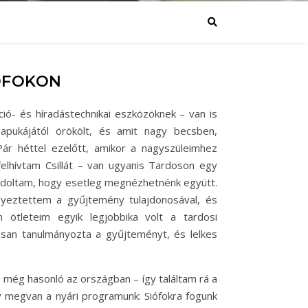
ÓFOKON
ió- és híradástechnikai eszközöknek – van is
ukájától örökölt, és amit nagy becsben,
Pár héttel ezelőtt, amikor a nagyszüleimhez
felhívtam Csillát – van ugyanis Tardoson egy
ndoltam, hogy esetleg megnézhetnénk együtt.
gyeztettem a gyűjtemény tulajdonosával, és
n ötleteim egyik legjobbika volt a tardosi
asan tanulmányozta a gyűjteményt, és lelkes
 még hasonló az országban – így találtam rá a
gy megvan a nyári programunk: Siófokra fogunk