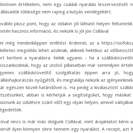
ülönösen értékelem, nem egy családi nyaralás leszervezését 
zállásadók többsége nem rajong a kutyás vendégekért.
ovábbi plusz pont, hogy az oldalon jól látható helyen feltünteti
intén hasznos információ, és nekünk is jól jön Csillával.
mi még mindenképpen említést érdemel, az a https://siofokszal
ökéletes megoldás lehet azoknak, akiknek hektikus az időbeosztá
ort keríteni a nyaralásra. Nekik ugyanis – ha a szállásközvet
osszankodniuk, hogy az utolsó pillanatban már semmilyen értel
ngyenes szállásközvetítő szolgáltatás éppen arra jó, h
zálláshajkurászás nyűgjétől, és megtalálja nekünk az igényeinkne
kár egészen közeli határidővel is. Ha pedig a kiválasztott szál
etszésünket, abban is kérhetjük a segítségüket, hogy másikat 
ihúznunk az üdülésre szánt időt egy olyan helyen, amivel valójáb
légedettek.
óval nincs is már más dolgunk Csillával, mint árajánlatot kérni 
ikerült ilyen könnyen sínre tennem egy nyaralást. A recept, azt