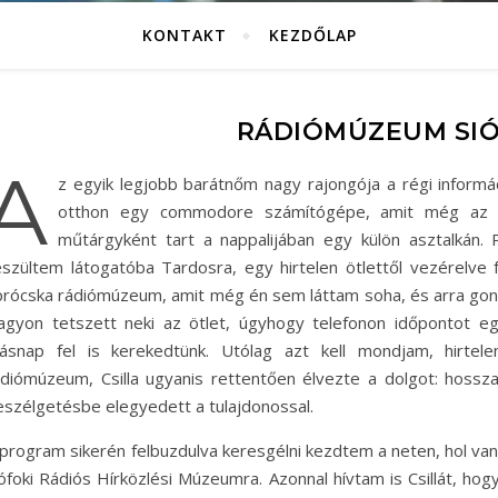
KONTAKT
KEZDŐLAP
RÁDIÓMÚZEUM SI
A
z egyik legjobb barátnőm nagy rajongója a régi informác
otthon egy commodore számítógépe, amit még az ap
műtárgyként tart a nappalijában egy külön asztalkán. 
észültem látogatóba Tardosra, egy hirtelen ötlettől vezérelve 
prócska rádiómúzeum, amit még én sem láttam soha, és arra go
agyon tetszett neki az ötlet, úgyhogy telefonon időpontot e
ásnap fel is kerekedtünk. Utólag azt kell mondjam, hirtele
ádiómúzeum, Csilla ugyanis rettentően élvezte a dolgot: hossz
eszélgetésbe elegyedett a tulajdonossal.
 program sikerén felbuzdulva keresgélni kezdtem a neten, hol van
iófoki Rádiós Hírközlési Múzeumra. Azonnal hívtam is Csillát, ho