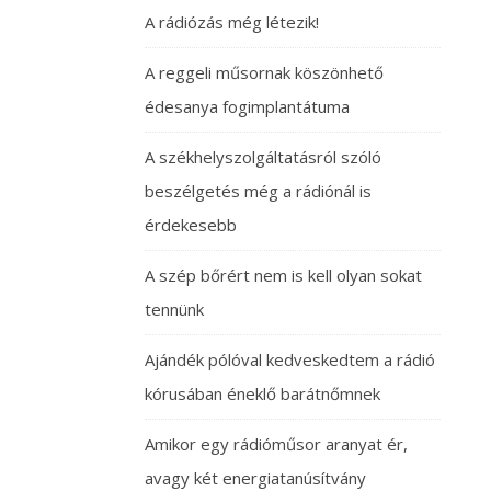
A rádiózás még létezik!
A reggeli műsornak köszönhető
édesanya fogimplantátuma
A székhelyszolgáltatásról szóló
beszélgetés még a rádiónál is
érdekesebb
A szép bőrért nem is kell olyan sokat
tennünk
Ajándék pólóval kedveskedtem a rádió
kórusában éneklő barátnőmnek
Amikor egy rádióműsor aranyat ér,
avagy két energiatanúsítvány