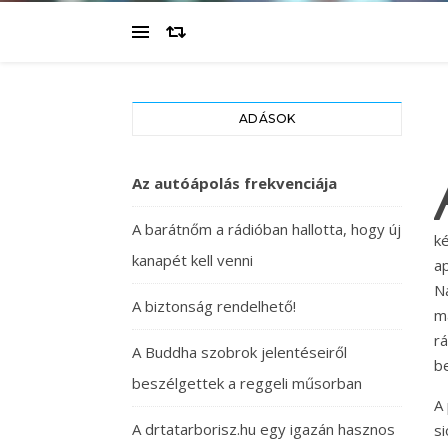
ADÁSOK
Az autóápolás frekvenciája
A barátnőm a rádióban hallotta, hogy új
k
kanapét kell venni
a
N
A biztonság rendelhető!
m
r
A Buddha szobrok jelentéseiről
b
beszélgettek a reggeli műsorban
A
A drtatarborisz.hu egy igazán hasznos
s