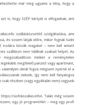
nehezítette már meg ugyanis a tény, hogy a
k azt is, hogy SZÉP kártyát is elfogadnak, ami
las.info szállásközvetítő szolgáltatása, ami
sa, és sosem látják előre, mikor fognak tudni
ítő irodára bízzák magukat – nem kell amiatt
mes szálláson nem találnak szabad helyet. Az
ogy megszabadítson minket a reménytelen
k leginkább megfelelő panziót vagy apartmant,
lás valamilyen oknál fogva mégsem nyerné el a
válasszanak nekünk, így nem kell fanyalogva
an csak részben (vagy egyáltalán nem) vagyunk
a https://siofokszallas.infon. Talán még sosem
 hiszem, egy jó programötlet – meg egy profi