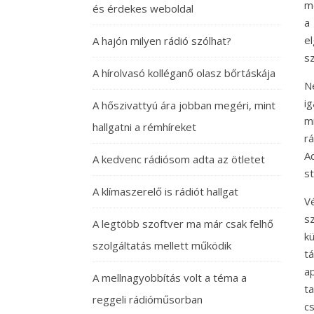
me
és érdekes weboldal
a 
el
A hajón milyen rádió szólhat?
sz
A hírolvasó kolléganő olasz bőrtáskája
N
i
A hőszivattyú ára jobban megéri, mint
m
hallgatni a rémhíreket
r
A
A kedvenc rádiósom adta az ötletet
s
A klímaszerelő is rádiót hallgat
V
sz
A legtöbb szoftver ma már csak felhő
k
szolgáltatás mellett működik
t
a
A mellnagyobbítás volt a téma a
t
reggeli rádióműsorban
c