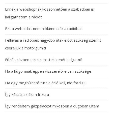
Ennek a webshopnak köszönhetően a szabadban is
hallgathatom a rádiót
Ezt a weboldalt nem reklámozzák a rádióban
Felhívás a rádióban: nagyobb utak előtt szükség szerint
cseréljük a motorgumit!
Főzés közben ti is szerettek zenét hallgatni?
Ha a húgomnak éppen vízszerelőre van szüksége
Ha egy megbízható túra ajánló kell, ide fordulj!
Így készül az álom frizura
Így rendeltem gázpalackot miközben a dugóban ültem