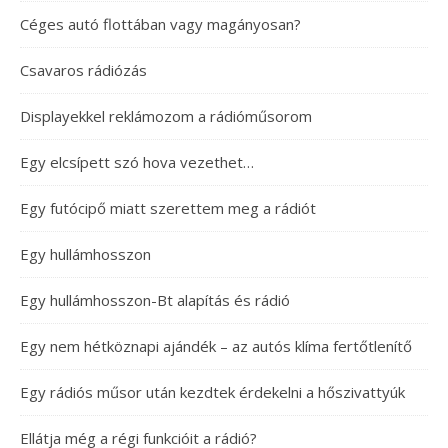
Céges autó flottában vagy magányosan?
Csavaros rádiózás
Displayekkel reklámozom a rádióműsorom
Egy elcsípett szó hova vezethet…
Egy futócipő miatt szerettem meg a rádiót
Egy hullámhosszon
Egy hullámhosszon-Bt alapítás és rádió
Egy nem hétköznapi ajándék – az autós klíma fertőtlenítő
Egy rádiós műsor után kezdtek érdekelni a hőszivattyúk
Ellátja még a régi funkcióit a rádió?