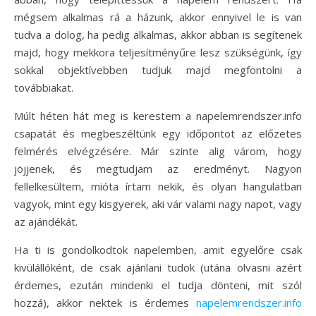
mégsem alkalmas rá a házunk, akkor ennyivel le is van
tudva a dolog, ha pedig alkalmas, akkor abban is segítenek
majd, hogy mekkora teljesítményűre lesz szükségünk, így
sokkal objektívebben tudjuk majd megfontolni a
továbbiakat.
Múlt héten hát meg is kerestem a napelemrendszer.info
csapatát és megbeszéltünk egy időpontot az előzetes
felmérés elvégzésére. Már szinte alig várom, hogy
jöjjenek, és megtudjam az eredményt. Nagyon
fellelkesültem, mióta írtam nekik, és olyan hangulatban
vagyok, mint egy kisgyerek, aki vár valami nagy napot, vagy
az ajándékát.
Ha ti is gondolkodtok napelemben, amit egyelőre csak
kivülállóként, de csak ajánlani tudok (utána olvasni azért
érdemes, ezután mindenki el tudja dönteni, mit szól
hozzá), akkor nektek is érdemes
napelemrendszer.info