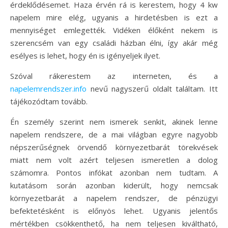
érdeklődésemet. Haza érvén rá is kerestem, hogy 4 kw
napelem mire elég, ugyanis a hirdetésben is ezt a
mennyiséget emlegették. Vidéken élőként nekem is
szerencsém van egy családi házban élni, így akár még
esélyes is lehet, hogy én is igényeljek ilyet.
Szóval rákerestem az interneten, és a
napelemrendszer.info
nevű nagyszerű oldalt találtam. Itt
tájékozódtam tovább.
Én személy szerint nem ismerek senkit, akinek lenne
napelem rendszere, de a mai világban egyre nagyobb
népszerűségnek örvendő környezetbarát törekvések
miatt nem volt azért teljesen ismeretlen a dolog
számomra. Pontos infókat azonban nem tudtam. A
kutatásom során azonban kiderült, hogy nemcsak
környezetbarát a napelem rendszer, de pénzügyi
befektetésként is előnyös lehet. Ugyanis jelentős
mértékben csökkenthető, ha nem teljesen kiváltható,