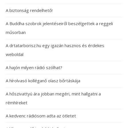
A biztonság rendelhető!
A Buddha szobrok jelentéseiről beszélgettek a reggeli
műsorban
A drtatarborisz.hu egy igazán hasznos és érdekes
weboldal
A hajón milyen rádió szólhat?
A hírolvasó kolléganő olasz bőrtáskája
A hőszivattyú ára jobban megéri, mint hallgatni a
rémhíreket
A kedvenc rádiósom adta az ötletet