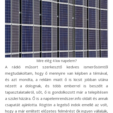
Mire elég 4 kw napelem?
A rádió műsort szerkesztő kedves ismerősömtől
megtudakoltam, hogy ő mennyire van képben a témával,
és azt mondta, a reklám miatt ő is kicsit jobban utána
nézett a dolognak, és több emberrel is beszélt a
tapasztalataikról, sőt, ő is gondolkozott már a telepítésen
a szülei házára. Ő is a napelemrendszer.info oldalt és annak
csapatát ajánlotta. Rögtön a legelső indok emellé az volt,
hogy a már említett előzetes felmérést ők ingyen vállalják,