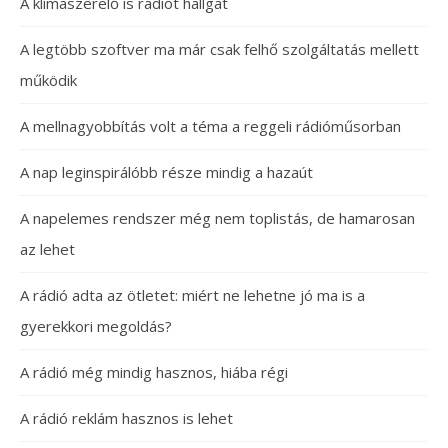
A klímaszerelő is rádiót hallgat
A legtöbb szoftver ma már csak felhő szolgáltatás mellett
működik
A mellnagyobbítás volt a téma a reggeli rádióműsorban
A nap leginspirálóbb része mindig a hazaút
A napelemes rendszer még nem toplistás, de hamarosan
az lehet
A rádió adta az ötletet: miért ne lehetne jó ma is a
gyerekkori megoldás?
A rádió még mindig hasznos, hiába régi
A rádió reklám hasznos is lehet