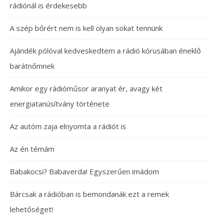
rádiónál is érdekesebb
A szép bőrért nem is kell olyan sokat tennünk
Ajándék pólóval kedveskedtem a rádió kórusában éneklő
barátnőmnek
Amikor egy rádióműsor aranyat ér, avagy két
energiatanúsítvány története
Az autóm zaja elnyomta a rádiót is
Az én témám
Babakocsi? Babaverda! Egyszerűen imádom
Bárcsak a rádióban is bemondanák ezt a remek
lehetőséget!