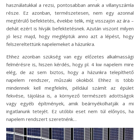
használatukkal a rezsi, pontosabban annak a villanyszámla
része. Ez azonban, természetesen, nem egy azonnal
megtérülő befektetés, évekbe telik, míg visszajön az ára –
dehát ezért is hívják befektetésnek. Azután viszont milyen
jó lesz majd, hogy megléptük anno azt a lépést, hogy
felszereltettünk napelemeket a házunkra.
Ehhez azonban szükség van egy előzetes alkalmassági
felmérésre is, hiszen kérdés, hogy pl. 4 kw napelem mire
elég, de az sem biztos, hogy a házunkra telepíthető
napelem rendszer, műszaki okokból. Ehhez is több
mindennek kell megfelelni, például számít az épület
fekvése, tájolása is, a környező természeti adottságok
vagy egyéb építmények, amik beárnyékolhatják a mi
ingatlanunk tetejét. Ez utóbbi eset nem túl előnyös, ha
napelem rendszert szeretnénk…