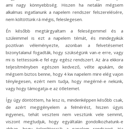
ami nagy könnyebbség. Hiszen ha netalán mégsem
alkalmas ingatlanunk a napelem rendszer felszerelésére,
nem költöttünk rá mégis, feleslegesen.
Én később megtárgyaltam a feleségemmel és a
szüleimmel is ezt a napelem témát, és mindegyikük
pozitívan véleményezte, azonban a felvetésemet
bizonytalanul fogadták, hogy szükségünk van-e erre, vagy
mi is tettessünk-e fel egy egész rendszert. Az ára ekkora
teljesítményben egészen kedvező, vélte apukám, de
mégsem biztos benne, hogy 4 kw napelem mire elég vajon
ténylegesen, ezért nem tudja, hogy megérné-e nekünk,
vagy hogy támogatja-e az ötletemet.
Így úgy döntöttem, ha lesz is, mindenképpen később csak,
de azért megigényelem a felmérést, hiszen úgyis
ingyenes, tehát veszteni nem vesztünk vele semmit,
viszont megtudjuk, hogy egyáltalán gondolkozhatunk-e
abban, hogy telepíttessük a napelem rendszert. Ha