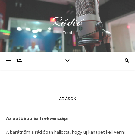
Rádió
Totál
ADÁSOK
Az autóápolás frekvenciája
A barátnőm a rádióban hallotta, hogy új kanapét kell venni