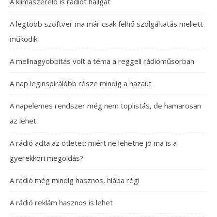
A klímaszerelő is rádiót hallgat
A legtöbb szoftver ma már csak felhő szolgáltatás mellett
működik
A mellnagyobbítás volt a téma a reggeli rádióműsorban
A nap leginspirálóbb része mindig a hazaút
A napelemes rendszer még nem toplistás, de hamarosan
az lehet
A rádió adta az ötletet: miért ne lehetne jó ma is a
gyerekkori megoldás?
A rádió még mindig hasznos, hiába régi
A rádió reklám hasznos is lehet