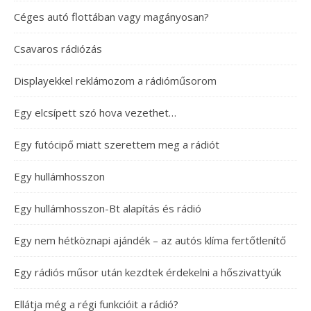
Céges autó flottában vagy magányosan?
Csavaros rádiózás
Displayekkel reklámozom a rádióműsorom
Egy elcsípett szó hova vezethet…
Egy futócipő miatt szerettem meg a rádiót
Egy hullámhosszon
Egy hullámhosszon-Bt alapítás és rádió
Egy nem hétköznapi ajándék – az autós klíma fertőtlenítő
Egy rádiós műsor után kezdtek érdekelni a hőszivattyúk
Ellátja még a régi funkcióit a rádió?