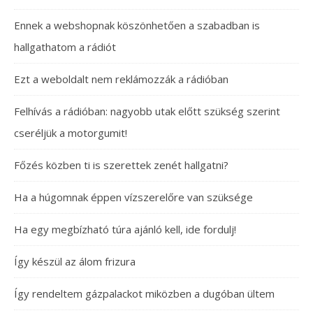
Ennek a webshopnak köszönhetően a szabadban is
hallgathatom a rádiót
Ezt a weboldalt nem reklámozzák a rádióban
Felhívás a rádióban: nagyobb utak előtt szükség szerint
cseréljük a motorgumit!
Főzés közben ti is szerettek zenét hallgatni?
Ha a húgomnak éppen vízszerelőre van szüksége
Ha egy megbízható túra ajánló kell, ide fordulj!
Így készül az álom frizura
Így rendeltem gázpalackot miközben a dugóban ültem