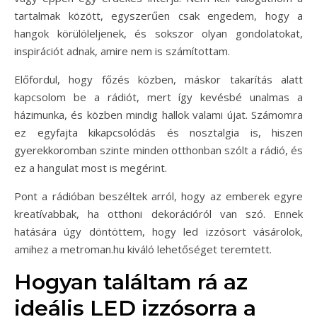
tartalmak között, egyszerűen csak engedem, hogy a
hangok körülöleljenek, és sokszor olyan gondolatokat,
inspirációt adnak, amire nem is számítottam.
Előfordul, hogy főzés közben, máskor takarítás alatt
kapcsolom be a rádiót, mert így kevésbé unalmas a
házimunka, és közben mindig hallok valami újat. Számomra
ez egyfajta kikapcsolódás és nosztalgia is, hiszen
gyerekkoromban szinte minden otthonban szólt a rádió, és
ez a hangulat most is megérint.
Pont a rádióban beszéltek arról, hogy az emberek egyre
kreatívabbak, ha otthoni dekorációról van szó. Ennek
hatására úgy döntöttem, hogy led izzósort vásárolok,
amihez a metroman.hu kiváló lehetőséget teremtett.
Hogyan találtam rá az
ideális LED izzósorra a