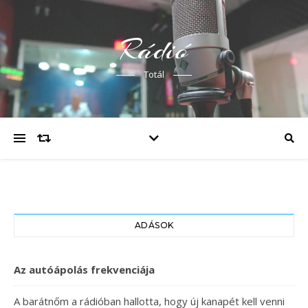
Rádió
Totál
ADÁSOK
Az autóápolás frekvenciája
A barátnőm a rádióban hallotta, hogy új kanapét kell venni