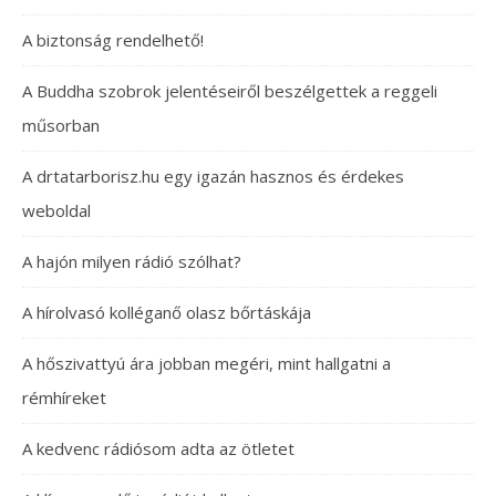
A biztonság rendelhető!
A Buddha szobrok jelentéseiről beszélgettek a reggeli
műsorban
A drtatarborisz.hu egy igazán hasznos és érdekes
weboldal
A hajón milyen rádió szólhat?
A hírolvasó kolléganő olasz bőrtáskája
A hőszivattyú ára jobban megéri, mint hallgatni a
rémhíreket
A kedvenc rádiósom adta az ötletet