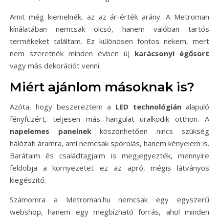
Amit még kiemelnék, az az ár-érték arány. A Metroman
kínálatában nemcsak olcsó, hanem valóban tartós
termékeket találtam. Ez különösen fontos nekem, mert
nem szeretnék minden évben új
karácsonyi égősort
vagy más dekorációt venni.
Miért ajánlom másoknak is?
Azóta, hogy beszereztem a
LED technológián
alapuló
fényfüzért, teljesen más hangulat uralkodik otthon. A
napelemes panelnek
köszönhetően nincs szükség
hálózati áramra, ami nemcsak spórolás, hanem kényelem is.
Barátaim és családtagjaim is megjegyezték, mennyire
feldobja a környezetet ez az apró, mégis látványos
kiegészítő.
Számomra a Metroman.hu nemcsak egy egyszerű
webshop, hanem egy megbízható forrás, ahol minden