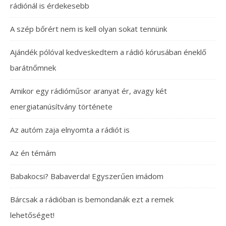
rádiónál is érdekesebb
A szép bőrért nem is kell olyan sokat tennünk
Ajándék pólóval kedveskedtem a rádió kórusában éneklő
barátnőmnek
Amikor egy rádióműsor aranyat ér, avagy két
energiatanúsítvány története
Az autóm zaja elnyomta a rádiót is
Az én témám
Babakocsi? Babaverda! Egyszerűen imádom
Bárcsak a rádióban is bemondanák ezt a remek
lehetőséget!