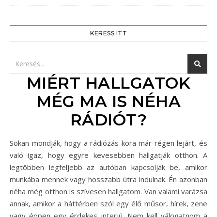
KERESS ITT
MIÉRT HALLGATOK
MÉG MA IS NÉHA
RÁDIÓT?
Sokan mondják, hogy a rádiózás kora már régen lejárt, és
való igaz, hogy egyre kevesebben hallgatják otthon. A
legtöbben legfeljebb az autóban kapcsolják be, amikor
munkába mennek vagy hosszabb útra indulnak. Én azonban
néha még otthon is szívesen hallgatom. Van valami varázsa
annak, amikor a háttérben szól egy élő műsor, hírek, zene
vagy éppen egy érdekes interjú. Nem kell válogatnom a